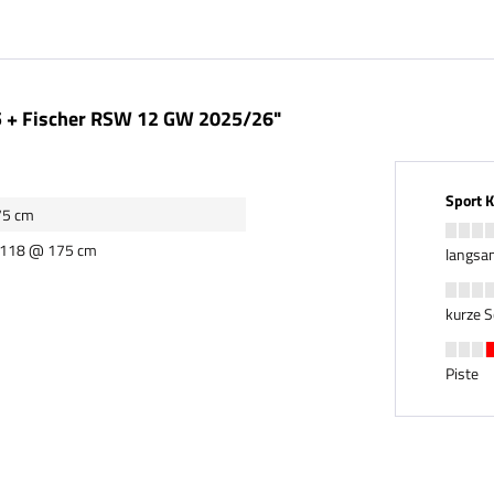
5 + Fischer RSW 12 GW 2025/26"
Sport 
75 cm
- 118 @ 175 cm
langsa
kurze 
Piste