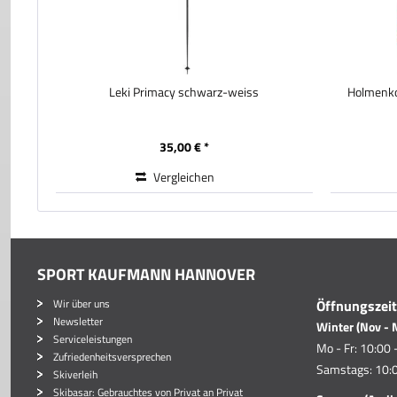
Leki Primacy schwarz-weiss
Holmenk
35,00 € *
Vergleichen
SPORT KAUFMANN HANNOVER
Wir über uns
Öffnungszei
Newsletter
Winter (Nov - 
Serviceleistungen
Mo - Fr: 10:00 
Zufriedenheitsversprechen
Samstags: 10:0
Skiverleih
Skibasar: Gebrauchtes von Privat an Privat