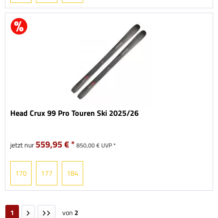
Head Crux 99 Pro Touren Ski 2025/26
559,95 € *
jetzt nur
850,00 € UVP *
170
177
184
1
von
2