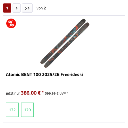
1
von
2
Atomic BENT 100 2025/26 Freerideski
386,00 € *
jetzt nur
599,99 € UVP *
172
179