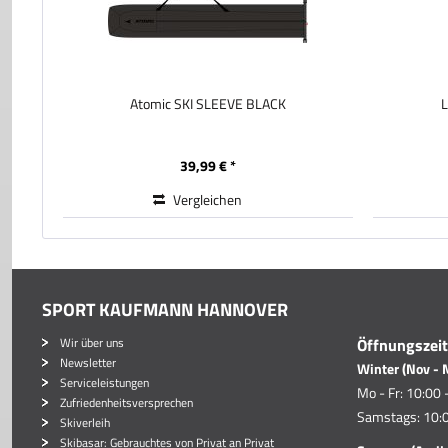
Atomic SKI SLEEVE BLACK
L
39,99 € *
Vergleichen
SPORT KAUFMANN HANNOVER
Wir über uns
Öffnungszei
Newsletter
Winter (Nov - 
Serviceleistungen
Mo - Fr: 10:00 
Zufriedenheitsversprechen
Samstags: 10:0
Skiverleih
Skibasar: Gebrauchtes von Privat an Privat