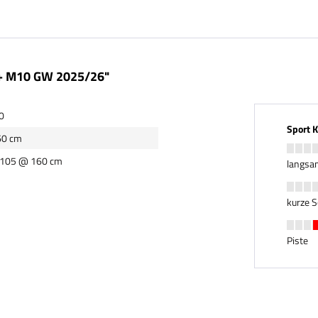
 + M10 GW 2025/26"
0
Sport 
60 cm
- 105 @ 160 cm
langsa
kurze 
Piste