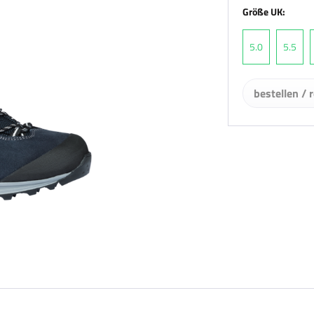
Größe UK:
5.0
5.5
bestellen / 