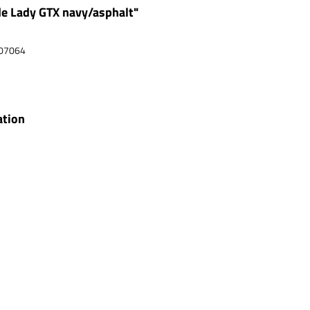
e Lady GTX navy/asphalt"
07064
ation