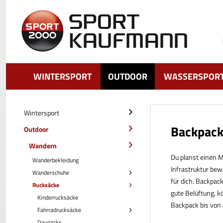
WINTERSPORT
OUTDOOR
WASSERSPOR
Wintersport
Backpack
Outdoor
Wandern
Du planst einen M
Wanderbekleidung
Infrastruktur be
Wanderschuhe
für dich. Backpac
Rucksäcke
gute Belüftung, k
Kinderrucksäcke
Backpack bis von 
Fahrradrucksäcke
Daypacks