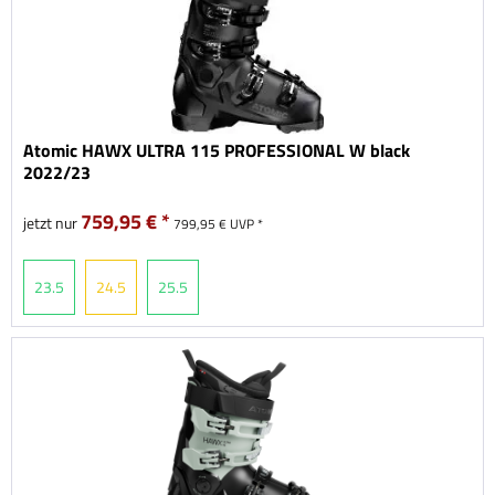
Atomic HAWX ULTRA 115 PROFESSIONAL W black
2022/23
759,95 € *
jetzt nur
799,95 € UVP *
23.5
24.5
25.5