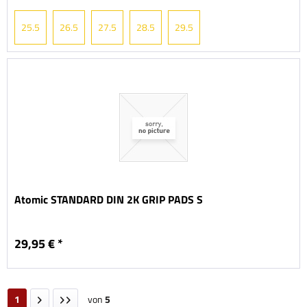
25.5
26.5
27.5
28.5
29.5
Atomic STANDARD DIN 2K GRIP PADS S
29,95 € *
1
von
5