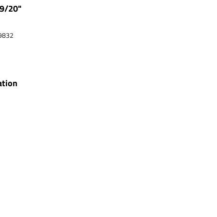
19/20"
9832
ation