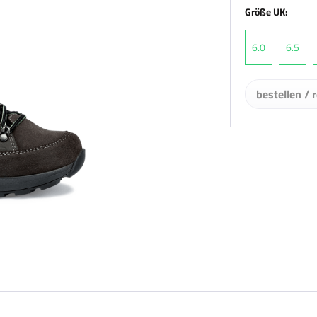
Größe UK:
6.0
6.5
bestellen / 