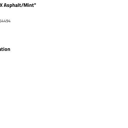
X Asphalt/Mint"
64494
ation