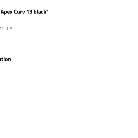
Apex Curv 13 black"
01-1-S
ation