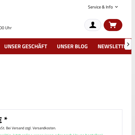
Service & Info
:00 Uhr
UNSER GESCHÄFT
UNSER BLOG
NEWSLETTER

 *
wSt. Bei Versand zzgl. Versandkosten.