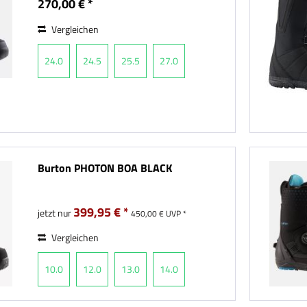
270,00 € *
Vergleichen
24.0
24.5
25.5
27.0
Burton PHOTON BOA BLACK
399,95 € *
jetzt nur
450,00 € UVP *
Vergleichen
10.0
12.0
13.0
14.0