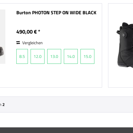
Burton PHOTON STEP ON WIDE BLACK
490,00 € *
Vergleichen
8.5
12.0
13.0
14.0
15.0
n
2