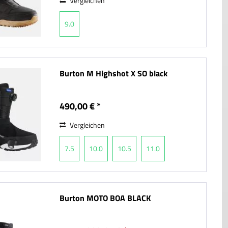
Vergleichen
9.0
Burton M Highshot X SO black
490,00 € *
Vergleichen
7.5
10.0
10.5
11.0
Burton MOTO BOA BLACK